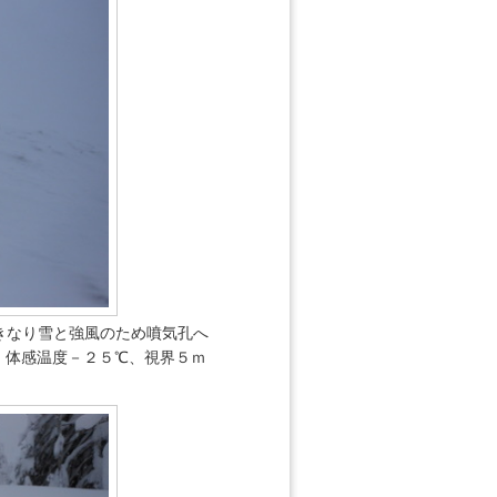
きなり雪と強風のため噴気孔へ
、体感温度－２５℃、視界５ｍ