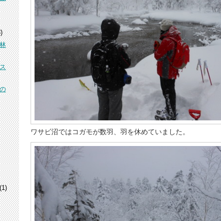
)
林
ス
の
ワサビ沼ではコガモが数羽、羽を休めていました。
(1)