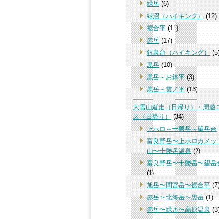
緑岳
(6)
緑沼（ハイキング）
(12)
裾合平
(11)
赤岳
(17)
銀泉台（ハイキング）
(5
黒岳
(10)
黒岳～お鉢平
(3)
黒岳～雲ノ平
(13)
大雪山縦走（日帰り）・周遊
ス（日帰り）
(34)
上ホロ～十勝岳～望岳台
富良野岳〜上ホロカメッ
山〜十勝岳温泉
(2)
富良野岳〜十勝岳〜望岳
(1)
旭岳〜間宮岳〜裾合平
(7
赤岳〜北海岳〜黒岳
(1)
赤岳〜緑岳〜高原温泉
(3