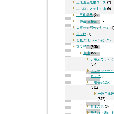
三段山崖尾根コース
(2)
上ホロカメットク山
(5)
上富良野岳
(2)
十勝岳(望岳台）
(7)
大雪高原沼めぐり一周
(9
天人峡
(1)
姿見の池（ハイキング）
富良野岳
(595)
登山
(586)
カモ沼ワサビ沼
(37)
スノーシューハ
キング
(6)
十勝岳安政火口
(391)
十勝岳連
(377)
吹上温泉
(3)
天人峡・森の神