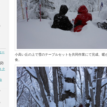
)
コー
小高い丘の上で雪のテーブルセットを共同作業にて完成、暖
食。
(2)
トク
台
)
)