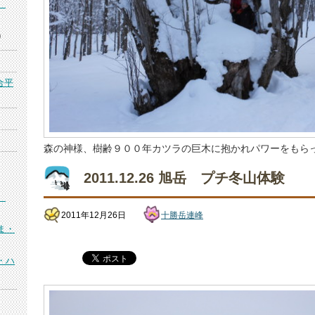
）
)
合平
森の神様、樹齢９００年カツラの巨木に抱かれパワーをもら
2011.12.26 旭岳 プチ冬山体験
）
2011年12月26日
十勝岳連峰
ま・
・ハ