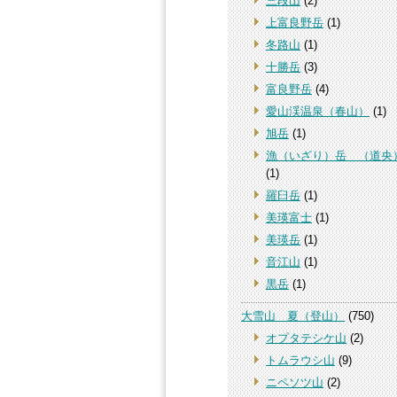
三段山
(2)
上富良野岳
(1)
冬路山
(1)
十勝岳
(3)
富良野岳
(4)
愛山渓温泉（春山）
(1)
旭岳
(1)
漁（いざり）岳 （道央
(1)
羅臼岳
(1)
美瑛富士
(1)
美瑛岳
(1)
音江山
(1)
黒岳
(1)
大雪山 夏（登山）
(750)
オプタテシケ山
(2)
トムラウシ山
(9)
ニペソツ山
(2)