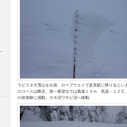
）
ラビスタ大雪山を出発、ロープウエイで姿見駅に降りるとい
のコースは断念、第一展望台では風速１３ｍ、気温－１２℃
の初体験に感動。カモ沼ワサビ沼へ移動。