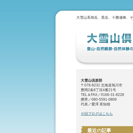
大雪山系旭岳、黒岳、十勝連峰、
大雪山倶楽部
〒078-8232 北海道旭川市
豊岡2条8丁目4番21号
TEL＆FAX／0166-31-8228
携帯／080-5591-0809
代表／愛澤 美知雄
※旧ブログはこちら
最近の記事