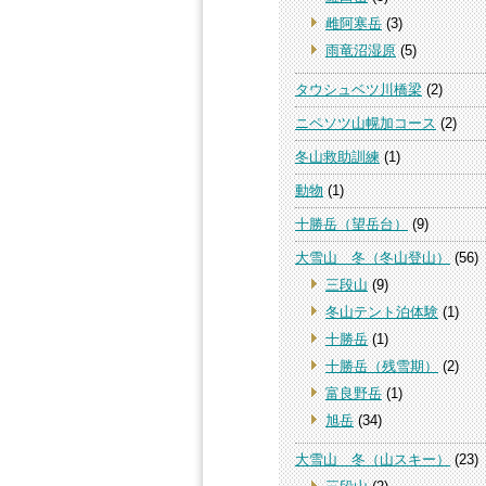
雌阿寒岳
(3)
雨竜沼湿原
(5)
タウシュベツ川橋梁
(2)
ニペソツ山幌加コース
(2)
冬山救助訓練
(1)
動物
(1)
十勝岳（望岳台）
(9)
大雪山 冬（冬山登山）
(56)
三段山
(9)
冬山テント泊体験
(1)
十勝岳
(1)
十勝岳（残雪期）
(2)
富良野岳
(1)
旭岳
(34)
大雪山 冬（山スキー）
(23)