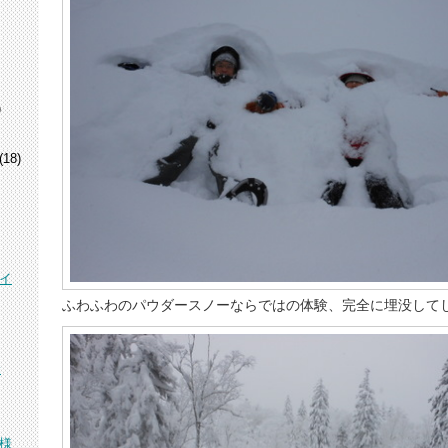
)
(18)
イ
ふわふわのパウダースノーならではの体験、完全に埋没して
峰
様