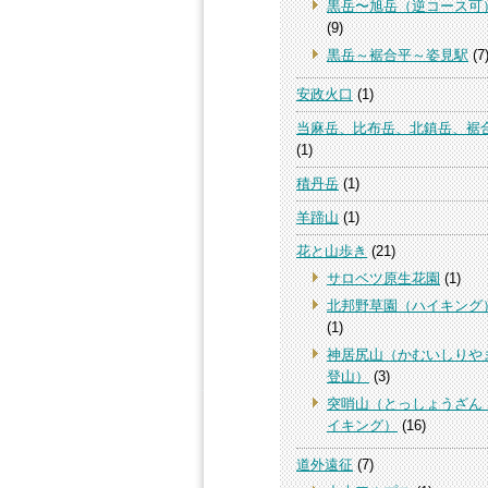
黒岳〜旭岳（逆コース可
(9)
黒岳～裾合平～姿見駅
(7
安政火口
(1)
当麻岳、比布岳、北鎮岳、裾
(1)
積丹岳
(1)
羊蹄山
(1)
花と山歩き
(21)
サロベツ原生花園
(1)
北邦野草園（ハイキング
(1)
神居尻山（かむいしりや
登山）
(3)
突哨山（とっしょうざん
イキング）
(16)
道外遠征
(7)