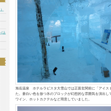
ス）
～(上
旭岳温泉 ホテルラビスタ大雪山では正面玄関前に「アイス
た。蒼白い色を放つ氷のブロックが幻想的な雰囲気を演出し
ワイン、ホットカクテルなど用意していました。