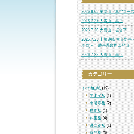
2026.8.03 羊蹄山（真狩コー
2026.7.27 大雪山 黒岳
2026.7.26 大雪山 裾合平
2026.7.23 十勝連峰 富良野岳
ホロ)～十勝岳温泉周回登山
2026.7.22 大雪山 黒岳
カテゴリー
その他山域
(19)
アポイ岳
(1)
南暑寒岳
(2)
摩周岳
(1)
斜里岳
(4)
暑寒別岳
(1)
羅臼岳
(3)