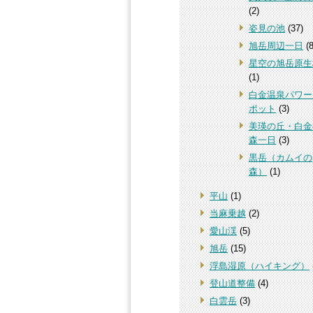
(2)
姿見の池
(37)
旭岳周辺一日
(8
星空の旭岳原生
(1)
白金温泉パワー
ポット
(3)
美瑛の丘・白金
森一日
(3)
黒岳（カムイの
森）
(1)
平山
(1)
当麻乗越
(2)
愛山渓
(5)
旭岳
(15)
浮島湿原（ハイキング）
登山道整備
(4)
白雲岳
(3)