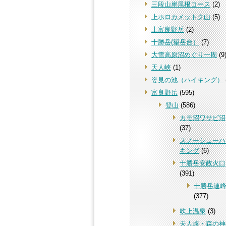
三段山崖尾根コース
(2)
上ホロカメットク山
(5)
上富良野岳
(2)
十勝岳(望岳台）
(7)
大雪高原沼めぐり一周
(9
天人峡
(1)
姿見の池（ハイキング）
富良野岳
(595)
登山
(586)
カモ沼ワサビ沼
(37)
スノーシューハ
キング
(6)
十勝岳安政火口
(391)
十勝岳連
(377)
吹上温泉
(3)
天人峡・森の神