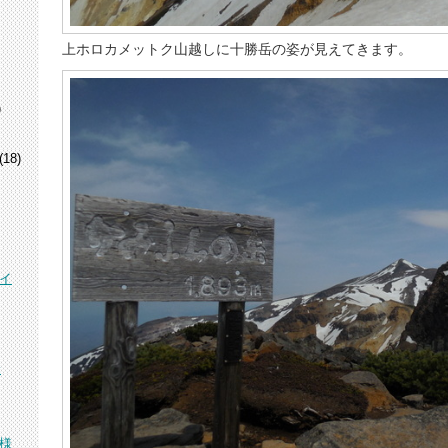
上ホロカメットク山越しに十勝岳の姿が見えてきます。
)
(18)
イ
峰
様