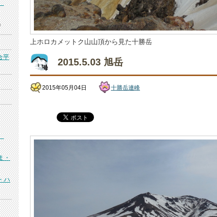
）
)
上ホロカメットク山山頂から見た十勝岳
合平
2015.5.03 旭岳
2015年05月04日
十勝岳連峰
）
ま・
・ハ