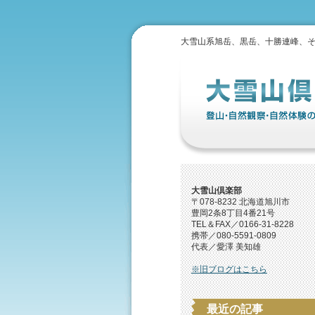
大雪山系旭岳、黒岳、十勝連峰、
大雪山倶楽部
〒078-8232 北海道旭川市
豊岡2条8丁目4番21号
TEL＆FAX／0166-31-8228
携帯／080-5591-0809
代表／愛澤 美知雄
※旧ブログはこちら
最近の記事