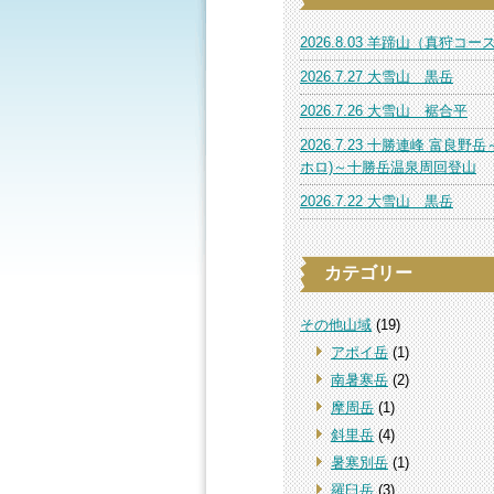
2026.8.03 羊蹄山（真狩コー
2026.7.27 大雪山 黒岳
2026.7.26 大雪山 裾合平
2026.7.23 十勝連峰 富良野岳
ホロ)～十勝岳温泉周回登山
2026.7.22 大雪山 黒岳
カテゴリー
その他山域
(19)
アポイ岳
(1)
南暑寒岳
(2)
摩周岳
(1)
斜里岳
(4)
暑寒別岳
(1)
羅臼岳
(3)