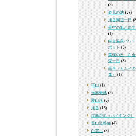
(2)
姿見の池
(37)
旭岳周辺一日
(8
星空の旭岳原生
(1)
白金温泉パワー
ポット
(3)
美瑛の丘・白金
森一日
(3)
黒岳（カムイの
森）
(1)
平山
(1)
当麻乗越
(2)
愛山渓
(5)
旭岳
(15)
浮島湿原（ハイキング）
登山道整備
(4)
白雲岳
(3)