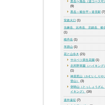
黒岳〜旭岳（逆コース可
(9)
黒岳～裾合平～姿見駅
(7
安政火口
(1)
当麻岳、比布岳、北鎮岳、裾
(1)
積丹岳
(1)
羊蹄山
(1)
花と山歩き
(21)
サロベツ原生花園
(1)
北邦野草園（ハイキング
(1)
神居尻山（かむいしりや
登山）
(3)
突哨山（とっしょうざん
イキング）
(16)
道外遠征
(7)