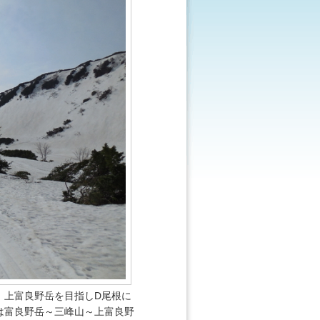
、上富良野岳を目指しD尾根に
は富良野岳～三峰山～上富良野