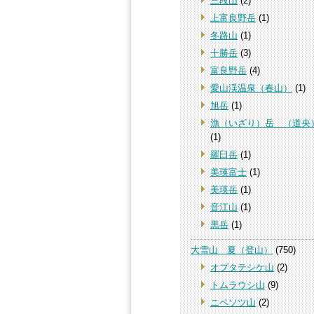
三段山
(2)
上富良野岳
(1)
冬路山
(1)
十勝岳
(3)
富良野岳
(4)
愛山渓温泉（春山）
(1)
旭岳
(1)
漁（いざり）岳 （道央
(1)
羅臼岳
(1)
美瑛富士
(1)
美瑛岳
(1)
音江山
(1)
黒岳
(1)
大雪山 夏（登山）
(750)
オプタテシケ山
(2)
トムラウシ山
(9)
ニペソツ山
(2)