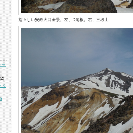
荒々しい安政火口全景。左、D尾根。右、三段山
)
コー
(2)
トク
台
)
)