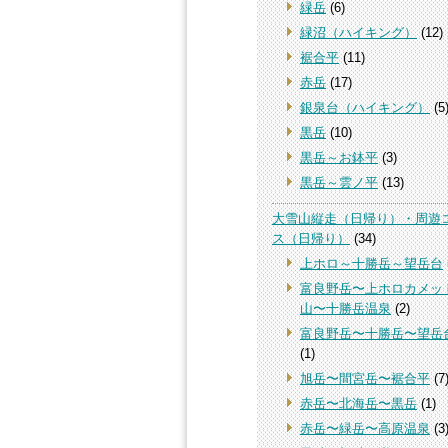
緑岳
(6)
緑沼（ハイキング）
(12)
裾合平
(11)
赤岳
(17)
銀泉台（ハイキング）
(5
黒岳
(10)
黒岳～お鉢平
(3)
黒岳～雲ノ平
(13)
大雪山縦走（日帰り）・周遊
ス（日帰り）
(34)
上ホロ～十勝岳～望岳台
富良野岳〜上ホロカメッ
山〜十勝岳温泉
(2)
富良野岳〜十勝岳〜望岳
(1)
旭岳〜間宮岳〜裾合平
(7
赤岳〜北海岳〜黒岳
(1)
赤岳〜緑岳〜高原温泉
(3