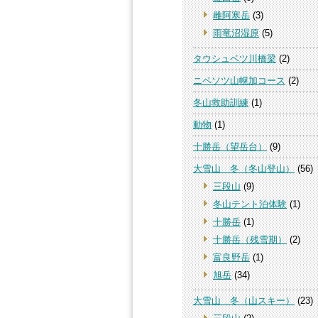
雌阿寒岳
(3)
雨竜沼湿原
(5)
タウシュベツ川橋梁
(2)
ニペソツ山幌加コース
(2)
冬山救助訓練
(1)
動物
(1)
十勝岳（望岳台）
(9)
大雪山 冬（冬山登山）
(56)
三段山
(9)
冬山テント泊体験
(1)
十勝岳
(1)
十勝岳（残雪期）
(2)
富良野岳
(1)
旭岳
(34)
大雪山 冬（山スキー）
(23)