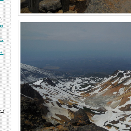
)
林
ス
の
(1)