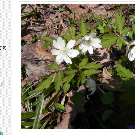
)
(18)
イ
峰
様