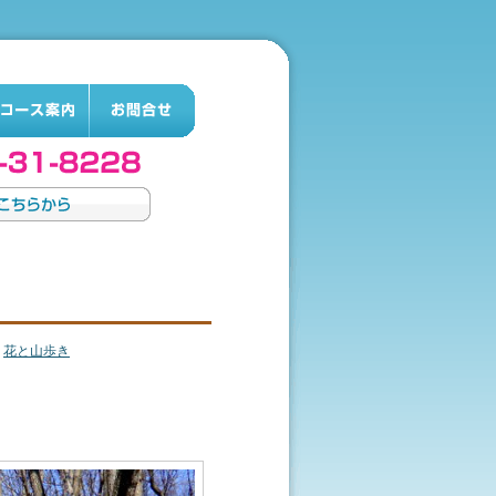
,
花と山歩き