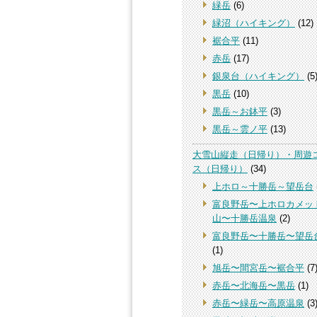
緑岳
(6)
緑沼（ハイキング）
(12)
裾合平
(11)
赤岳
(17)
銀泉台（ハイキング）
(5
黒岳
(10)
黒岳～お鉢平
(3)
黒岳～雲ノ平
(13)
大雪山縦走（日帰り）・周遊
ス（日帰り）
(34)
上ホロ～十勝岳～望岳台
富良野岳〜上ホロカメッ
山〜十勝岳温泉
(2)
富良野岳〜十勝岳〜望岳
(1)
旭岳〜間宮岳〜裾合平
(7
赤岳〜北海岳〜黒岳
(1)
赤岳〜緑岳〜高原温泉
(3