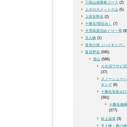
三段山崖尾根コース
(2)
上ホロカメットク山
(5)
上富良野岳
(2)
十勝岳(望岳台）
(7)
大雪高原沼めぐり一周
(9
天人峡
(1)
姿見の池（ハイキング）
富良野岳
(595)
登山
(586)
カモ沼ワサビ沼
(37)
スノーシューハ
キング
(6)
十勝岳安政火口
(391)
十勝岳連
(377)
吹上温泉
(3)
天人峡・森の神