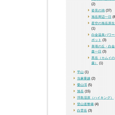
(2)
姿見の池
(37)
旭岳周辺一日
(8
星空の旭岳原生
(1)
白金温泉パワー
ポット
(3)
美瑛の丘・白金
森一日
(3)
黒岳（カムイの
森）
(1)
平山
(1)
当麻乗越
(2)
愛山渓
(5)
旭岳
(15)
浮島湿原（ハイキング）
登山道整備
(4)
白雲岳
(3)