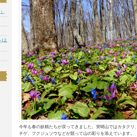
ス）
～(上
今年も春の妖精たちが戻ってきました。突哨山ではカタクリ
チゲ、フクジュソウなどが競って山の彩りを添えています。