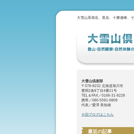
大雪山系旭岳、黒岳、十勝連峰、
大雪山倶楽部
〒078-8232 北海道旭川市
豊岡2条8丁目4番21号
TEL＆FAX／0166-31-8228
携帯／080-5591-0809
代表／愛澤 美知雄
※旧ブログはこちら
最近の記事