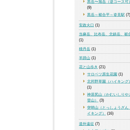
黒岳〜旭岳（逆コース可
(9)
黒岳～裾合平～姿見駅
(7
安政火口
(1)
当麻岳、比布岳、北鎮岳、裾
(1)
積丹岳
(1)
羊蹄山
(1)
花と山歩き
(21)
サロベツ原生花園
(1)
北邦野草園（ハイキング
(1)
神居尻山（かむいしりや
登山）
(3)
突哨山（とっしょうざん
イキング）
(16)
道外遠征
(7)