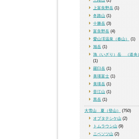
三段山
(2)
上富良野岳
(1)
冬路山
(1)
十勝岳
(3)
富良野岳
(4)
愛山渓温泉（春山）
(1)
旭岳
(1)
漁（いざり）岳 （道央
(1)
羅臼岳
(1)
美瑛富士
(1)
美瑛岳
(1)
音江山
(1)
黒岳
(1)
大雪山 夏（登山）
(750)
オプタテシケ山
(2)
トムラウシ山
(9)
ニペソツ山
(2)