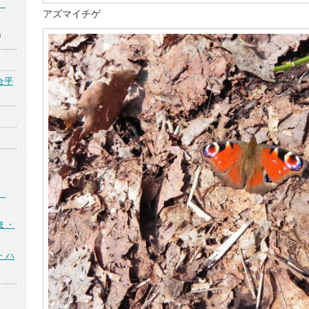
）
アズマイチゲ
)
合平
）
ま・
・ハ