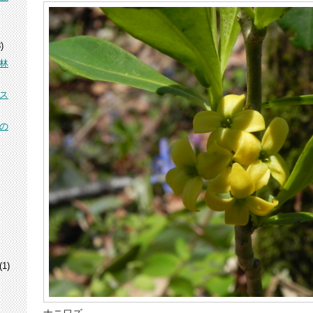
)
林
ス
の
(1)