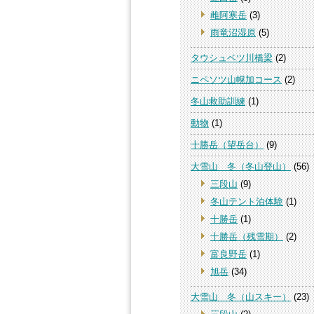
雌阿寒岳
(3)
雨竜沼湿原
(5)
タウシュベツ川橋梁
(2)
ニペソツ山幌加コース
(2)
冬山救助訓練
(1)
動物
(1)
十勝岳（望岳台）
(9)
大雪山 冬（冬山登山）
(56)
三段山
(9)
冬山テント泊体験
(1)
十勝岳
(1)
十勝岳（残雪期）
(2)
富良野岳
(1)
旭岳
(34)
大雪山 冬（山スキー）
(23)