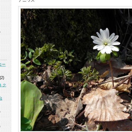
ナニワズ
)
コー
(2)
トク
台
)
)