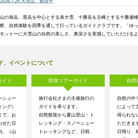
山の旭岳、黒岳を中心とする表大雪、十勝岳を主峰とする十勝連
察、自然体験を四季を通して行っているガイドクラブです。「ゆ
モットーに大雪山の自然の美しさ、奥深さを実感していただける
ド、イベントについて
ガイド
団体ツアーガイド
自然
ーシュー
旅行会社さまの主催旅行の
自然の中
キング）
ガイドを承ります。
によって
まで、お
自然散策から夏山登山・ト
得られな
わせた日
レッキング・スノーシュー
ただきま
内。（山
トレッキングなど、日程、
日帰り、