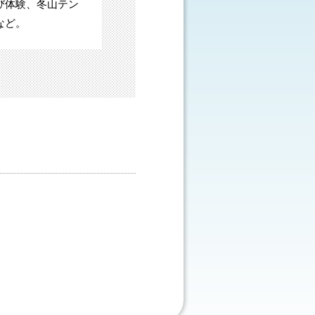
び体験、冬山テン
など。