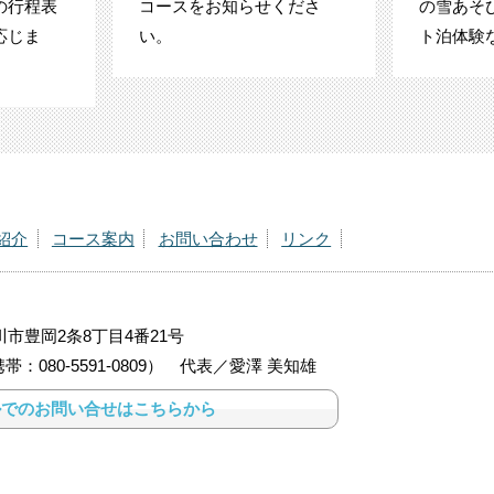
の行程表
コースをお知らせくださ
の雪あそ
応じま
い。
ト泊体験
紹介
コース案内
お問い合わせ
リンク
旭川市豊岡2条8丁目4番21号
28（携帯：080-5591-0809） 代表／愛澤 美知雄
ルでのお問い合せはこちらから