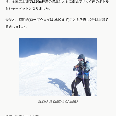
り、金庫岩上部では
20m
程度の強風とともに低温でザック内のボトル
もシャーベットとなりました。
天候と、時間的
(
ロープウェイは
16:00
まで
)
ことを考慮し
9
合目上部で
撤退しました。
OLYMPUS DIGITAL CAMERA