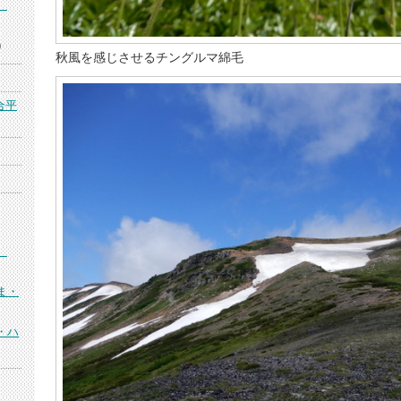
）
)
秋風を感じさせるチングルマ綿毛
合平
）
ま・
・ハ