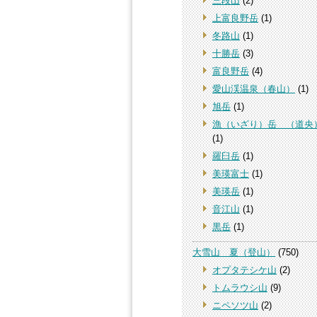
三段山
(2)
上富良野岳
(1)
冬路山
(1)
十勝岳
(3)
富良野岳
(4)
愛山渓温泉（春山）
(1)
旭岳
(1)
漁（いざり）岳 （道央
(1)
羅臼岳
(1)
美瑛富士
(1)
美瑛岳
(1)
音江山
(1)
黒岳
(1)
大雪山 夏（登山）
(750)
オプタテシケ山
(2)
トムラウシ山
(9)
ニペソツ山
(2)