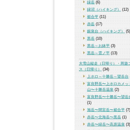
緑岳
(6)
緑沼（ハイキング）
(12)
裾合平
(11)
赤岳
(17)
銀泉台（ハイキング）
(5
黒岳
(10)
黒岳～お鉢平
(3)
黒岳～雲ノ平
(13)
大雪山縦走（日帰り）・周遊
ス（日帰り）
(34)
上ホロ～十勝岳～望岳台
富良野岳〜上ホロカメッ
山〜十勝岳温泉
(2)
富良野岳〜十勝岳〜望岳
(1)
旭岳〜間宮岳〜裾合平
(7
赤岳〜北海岳〜黒岳
(1)
赤岳〜緑岳〜高原温泉
(3