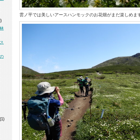
雲ノ平では美しいアースハンモックのお花畑がまだ楽しめま
)
林
ス
の
(1)