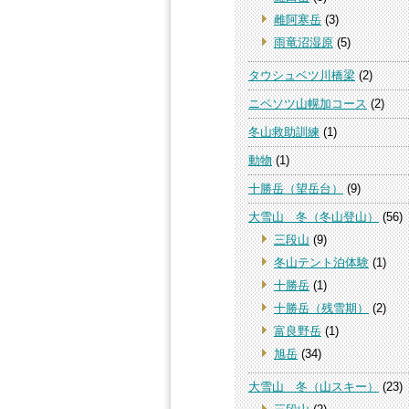
雌阿寒岳
(3)
雨竜沼湿原
(5)
タウシュベツ川橋梁
(2)
ニペソツ山幌加コース
(2)
冬山救助訓練
(1)
動物
(1)
十勝岳（望岳台）
(9)
大雪山 冬（冬山登山）
(56)
三段山
(9)
冬山テント泊体験
(1)
十勝岳
(1)
十勝岳（残雪期）
(2)
富良野岳
(1)
旭岳
(34)
大雪山 冬（山スキー）
(23)