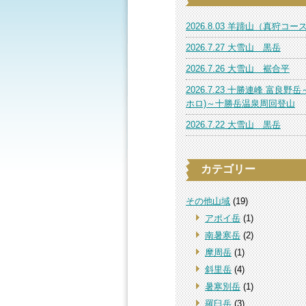
2026.8.03 羊蹄山（真狩コー
2026.7.27 大雪山 黒岳
2026.7.26 大雪山 裾合平
2026.7.23 十勝連峰 富良野岳
ホロ)～十勝岳温泉周回登山
2026.7.22 大雪山 黒岳
カテゴリー
その他山域
(19)
アポイ岳
(1)
南暑寒岳
(2)
摩周岳
(1)
斜里岳
(4)
暑寒別岳
(1)
羅臼岳
(3)