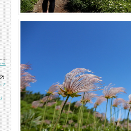
)
コー
(2)
トク
台
)
)