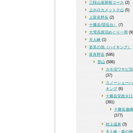
三段山崖尾根コース
(2)
上ホロカメットク山
(5)
上富良野岳
(2)
十勝岳(望岳台）
(7)
大雪高原沼めぐり一周
(9
天人峡
(1)
姿見の池（ハイキング）
富良野岳
(595)
登山
(586)
カモ沼ワサビ沼
(37)
スノーシューハ
キング
(6)
十勝岳安政火口
(391)
十勝岳連
(377)
吹上温泉
(3)
天人峡・森の神