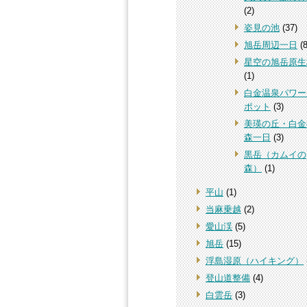
(2)
姿見の池
(37)
旭岳周辺一日
(8
星空の旭岳原生
(1)
白金温泉パワー
ポット
(3)
美瑛の丘・白金
森一日
(3)
黒岳（カムイの
森）
(1)
平山
(1)
当麻乗越
(2)
愛山渓
(5)
旭岳
(15)
浮島湿原（ハイキング）
登山道整備
(4)
白雲岳
(3)