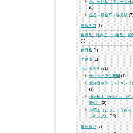
黒岳〜旭岳（逆コース可
(9)
黒岳～裾合平～姿見駅
(7
安政火口
(1)
当麻岳、比布岳、北鎮岳、裾
(1)
積丹岳
(1)
羊蹄山
(1)
花と山歩き
(21)
サロベツ原生花園
(1)
北邦野草園（ハイキング
(1)
神居尻山（かむいしりや
登山）
(3)
突哨山（とっしょうざん
イキング）
(16)
道外遠征
(7)