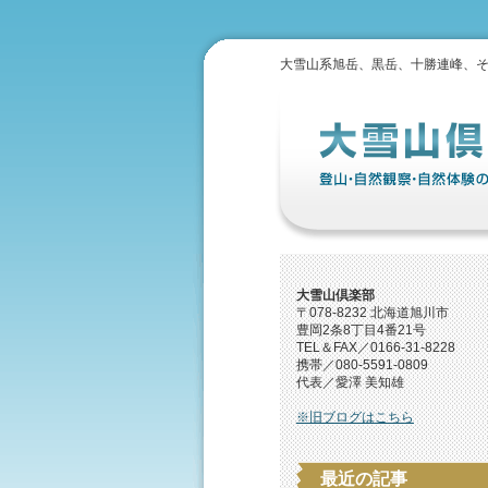
大雪山系旭岳、黒岳、十勝連峰、
大雪山倶楽部
〒078-8232 北海道旭川市
豊岡2条8丁目4番21号
TEL＆FAX／0166-31-8228
携帯／080-5591-0809
代表／愛澤 美知雄
※旧ブログはこちら
最近の記事