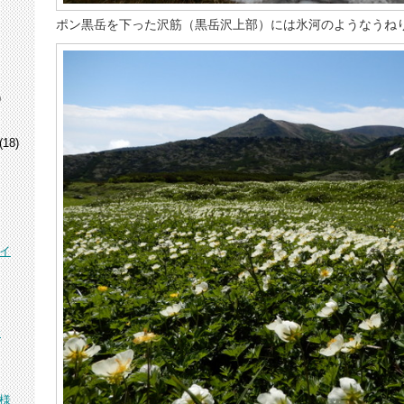
ポン黒岳を下った沢筋（黒岳沢上部）には氷河のようなうね
)
(18)
イ
峰
様