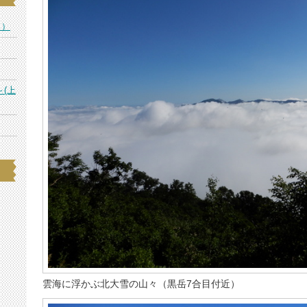
ス）
～(上
雲海に浮かぶ北大雪の山々（黒岳7合目付近）