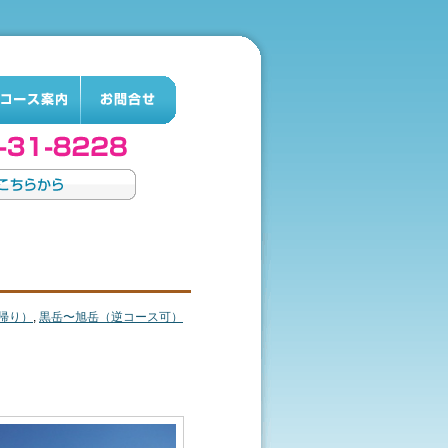
帰り）
,
黒岳〜旭岳（逆コース可）