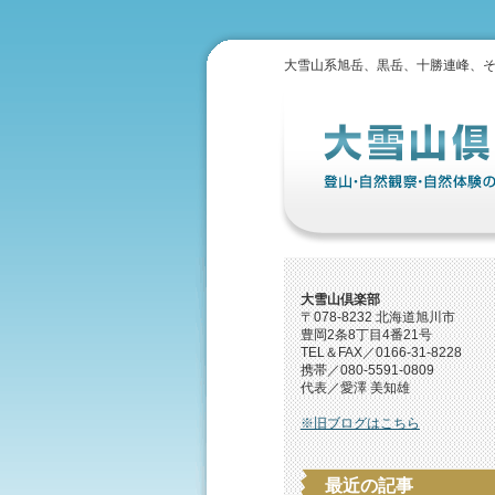
大雪山系旭岳、黒岳、十勝連峰、
大雪山倶楽部
〒078-8232 北海道旭川市
豊岡2条8丁目4番21号
TEL＆FAX／0166-31-8228
携帯／080-5591-0809
代表／愛澤 美知雄
※旧ブログはこちら
最近の記事