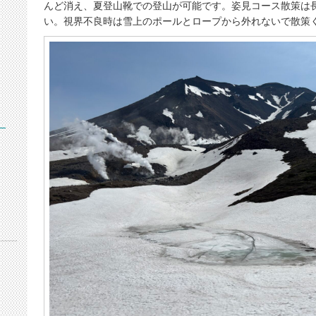
んど消え、夏登山靴での登山が可能です。姿見コース散策は
い。視界不良時は雪上のポールとロープから外れないで散策
）