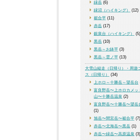
緑岳
(6)
緑沼（ハイキング）
(12)
裾合平
(11)
赤岳
(17)
銀泉台（ハイキング）
(5
黒岳
(10)
黒岳～お鉢平
(3)
黒岳～雲ノ平
(13)
大雪山縦走（日帰り）・周遊
ス（日帰り）
(34)
上ホロ～十勝岳～望岳台
富良野岳〜上ホロカメッ
山〜十勝岳温泉
(2)
富良野岳〜十勝岳〜望岳
(1)
旭岳〜間宮岳〜裾合平
(7
赤岳〜北海岳〜黒岳
(1)
赤岳〜緑岳〜高原温泉
(3