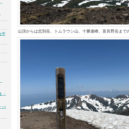
）
)
山頂からは忠別岳、トムラウシ山、十勝連峰、富良野岳まで
合平
）
ま・
・ハ