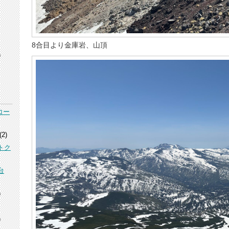
8合目より金庫岩、山頂
)
コー
(2)
トク
台
)
)