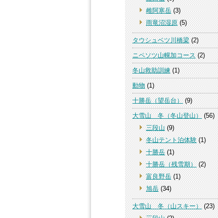
雌阿寒岳
(3)
雨竜沼湿原
(5)
タウシュベツ川橋梁
(2)
ニペソツ山幌加コース
(2)
冬山救助訓練
(1)
動物
(1)
十勝岳（望岳台）
(9)
大雪山 冬（冬山登山）
(56)
三段山
(9)
冬山テント泊体験
(1)
十勝岳
(1)
十勝岳（残雪期）
(2)
富良野岳
(1)
旭岳
(34)
大雪山 冬（山スキー）
(23)