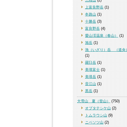
三段山
(2)
上富良野岳
(1)
冬路山
(1)
十勝岳
(3)
富良野岳
(4)
愛山渓温泉（春山）
(1)
旭岳
(1)
漁（いざり）岳 （道央
(1)
羅臼岳
(1)
美瑛富士
(1)
美瑛岳
(1)
音江山
(1)
黒岳
(1)
大雪山 夏（登山）
(750)
オプタテシケ山
(2)
トムラウシ山
(9)
ニペソツ山
(2)