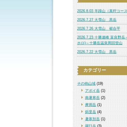
2026.8.03 羊蹄山（真狩コー
2026.7.27 大雪山 黒岳
2026.7.26 大雪山 裾合平
2026.7.23 十勝連峰 富良野岳
ホロ)～十勝岳温泉周回登山
2026.7.22 大雪山 黒岳
カテゴリー
その他山域
(19)
アポイ岳
(1)
南暑寒岳
(2)
摩周岳
(1)
斜里岳
(4)
暑寒別岳
(1)
羅臼岳
(3)