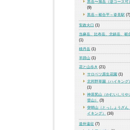
黒岳〜旭岳（逆コース可
(9)
黒岳～裾合平～姿見駅
(7
安政火口
(1)
当麻岳、比布岳、北鎮岳、裾
(1)
積丹岳
(1)
羊蹄山
(1)
花と山歩き
(21)
サロベツ原生花園
(1)
北邦野草園（ハイキング
(1)
神居尻山（かむいしりや
登山）
(3)
突哨山（とっしょうざん
イキング）
(16)
道外遠征
(7)