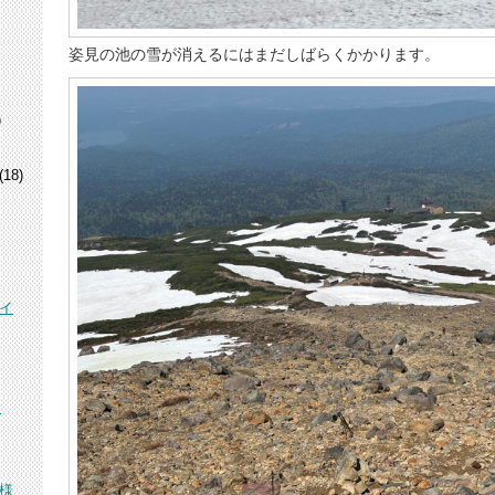
姿見の池の雪が消えるにはまだしばらくかかります。
)
(18)
イ
峰
様