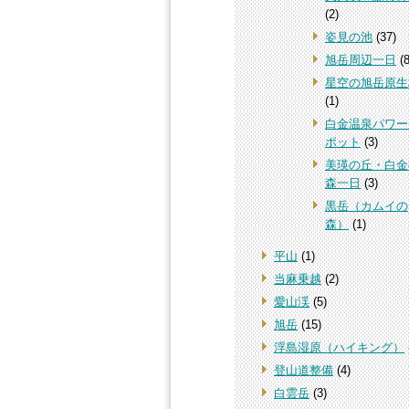
(2)
姿見の池
(37)
旭岳周辺一日
(8
星空の旭岳原生
(1)
白金温泉パワー
ポット
(3)
美瑛の丘・白金
森一日
(3)
黒岳（カムイの
森）
(1)
平山
(1)
当麻乗越
(2)
愛山渓
(5)
旭岳
(15)
浮島湿原（ハイキング）
登山道整備
(4)
白雲岳
(3)