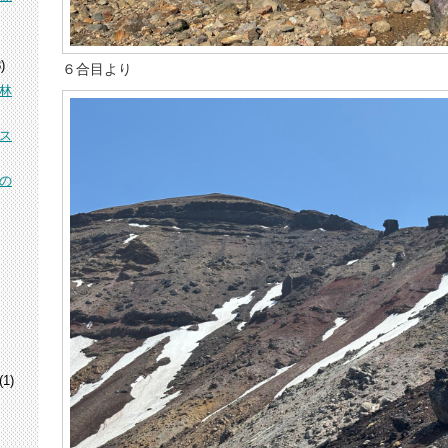
)
６合目より
林
ス
の
(1)