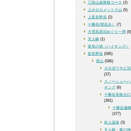
三段山崖尾根コース
(2)
上ホロカメットク山
(5)
上富良野岳
(2)
十勝岳(望岳台）
(7)
大雪高原沼めぐり一周
(9
天人峡
(1)
姿見の池（ハイキング）
富良野岳
(595)
登山
(586)
カモ沼ワサビ沼
(37)
スノーシューハ
キング
(6)
十勝岳安政火口
(391)
十勝岳連
(377)
吹上温泉
(3)
天人峡・森の神