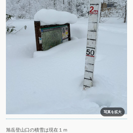
旭岳登山口の積雪は現在１ｍ