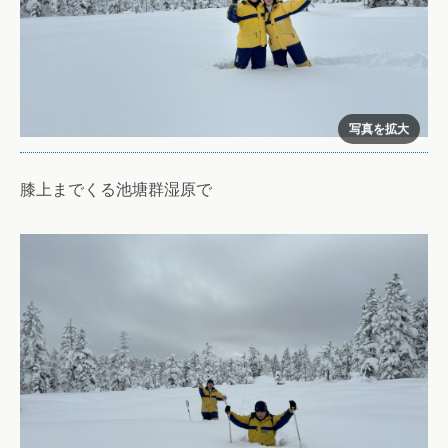
膝上までくる池塘群湿原で