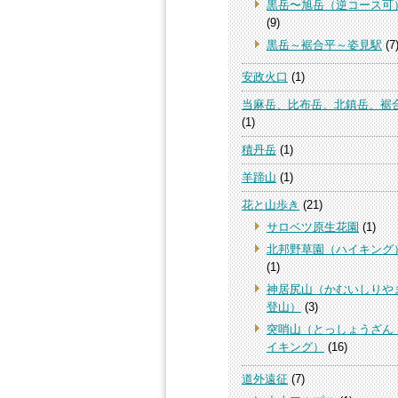
黒岳〜旭岳（逆コース可
(9)
黒岳～裾合平～姿見駅
(7
安政火口
(1)
当麻岳、比布岳、北鎮岳、裾
(1)
積丹岳
(1)
羊蹄山
(1)
花と山歩き
(21)
サロベツ原生花園
(1)
北邦野草園（ハイキング
(1)
神居尻山（かむいしりや
登山）
(3)
突哨山（とっしょうざん
イキング）
(16)
道外遠征
(7)