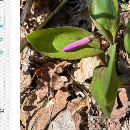
)
林
ス
の
(1)