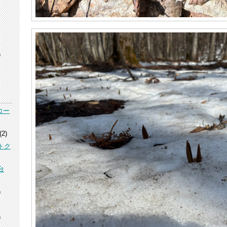
)
コー
(2)
トク
台
)
)