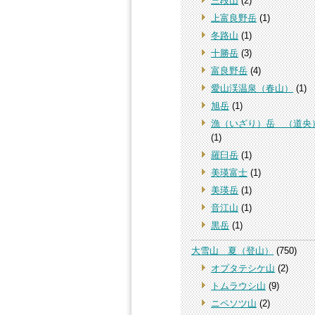
三段山
(2)
上富良野岳
(1)
冬路山
(1)
十勝岳
(3)
富良野岳
(4)
愛山渓温泉（春山）
(1)
旭岳
(1)
漁（いざり）岳 （道央
(1)
羅臼岳
(1)
美瑛富士
(1)
美瑛岳
(1)
音江山
(1)
黒岳
(1)
大雪山 夏（登山）
(750)
オプタテシケ山
(2)
トムラウシ山
(9)
ニペソツ山
(2)