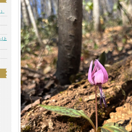
ス）
～(上