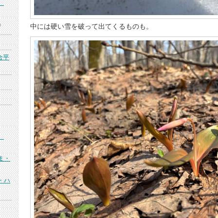
）
)
中には硬い雪を破って出てくるものも。
合平
）
ま・
・ハ