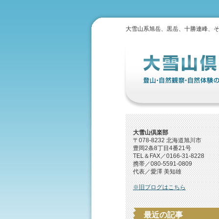
大雪山系旭岳、黒岳、十勝連峰、
大雪山倶楽部
〒078-8232 北海道旭川市
豊岡2条8丁目4番21号
TEL＆FAX／0166-31-8228
携帯／080-5591-0809
代表／愛澤 美知雄
※旧ブログはこちら
最近の記事