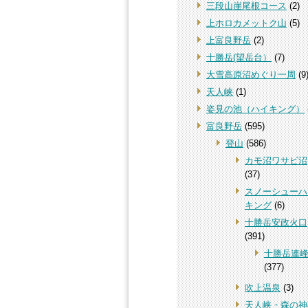
三段山崖尾根コース
(2)
上ホロカメットク山
(5)
上富良野岳
(2)
十勝岳(望岳台）
(7)
大雪高原沼めぐり一周
(9
天人峡
(1)
姿見の池（ハイキング）
富良野岳
(595)
登山
(586)
カモ沼ワサビ沼
(37)
スノーシューハ
キング
(6)
十勝岳安政火口
(391)
十勝岳連
(377)
吹上温泉
(3)
天人峡・森の神