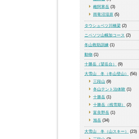
雌阿寒岳
(3)
雨竜沼湿原
(5)
タウシュベツ川橋梁
(2)
ニペソツ山幌加コース
(2)
冬山救助訓練
(1)
動物
(1)
十勝岳（望岳台）
(9)
大雪山 冬（冬山登山）
(56)
三段山
(9)
冬山テント泊体験
(1)
十勝岳
(1)
十勝岳（残雪期）
(2)
富良野岳
(1)
旭岳
(34)
大雪山 冬（山スキー）
(23)