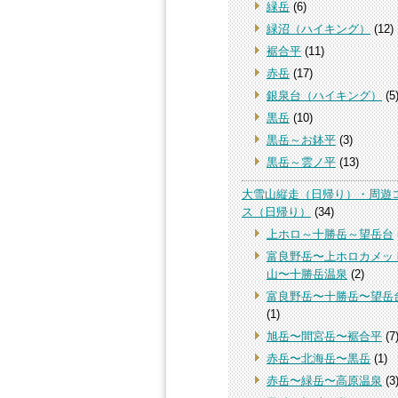
緑岳
(6)
緑沼（ハイキング）
(12)
裾合平
(11)
赤岳
(17)
銀泉台（ハイキング）
(5
黒岳
(10)
黒岳～お鉢平
(3)
黒岳～雲ノ平
(13)
大雪山縦走（日帰り）・周遊
ス（日帰り）
(34)
上ホロ～十勝岳～望岳台
富良野岳〜上ホロカメッ
山〜十勝岳温泉
(2)
富良野岳〜十勝岳〜望岳
(1)
旭岳〜間宮岳〜裾合平
(7
赤岳〜北海岳〜黒岳
(1)
赤岳〜緑岳〜高原温泉
(3