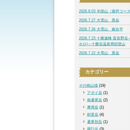
2026.8.03 羊蹄山（真狩コー
2026.7.27 大雪山 黒岳
2026.7.26 大雪山 裾合平
2026.7.23 十勝連峰 富良野岳
ホロ)～十勝岳温泉周回登山
2026.7.22 大雪山 黒岳
カテゴリー
その他山域
(19)
アポイ岳
(1)
南暑寒岳
(2)
摩周岳
(1)
斜里岳
(4)
暑寒別岳
(1)
羅臼岳
(3)