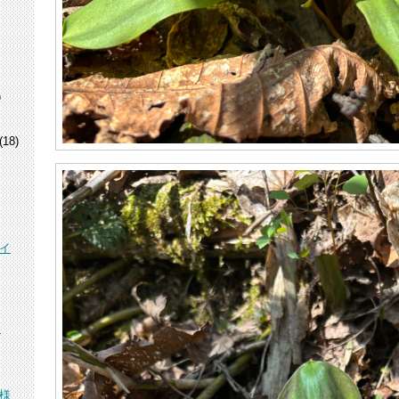
)
(18)
イ
峰
様