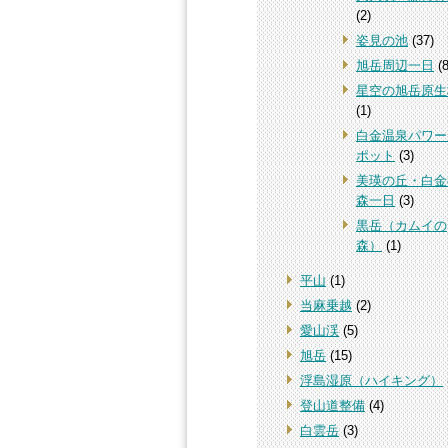
(2)
姿見の池
(37)
旭岳周辺一日
(8
星空の旭岳原生
(1)
白金温泉パワー
ポット
(3)
美瑛の丘・白金
森一日
(3)
黒岳（カムイの
森）
(1)
平山
(1)
当麻乗越
(2)
愛山渓
(5)
旭岳
(15)
浮島湿原（ハイキング）
登山道整備
(4)
白雲岳
(3)