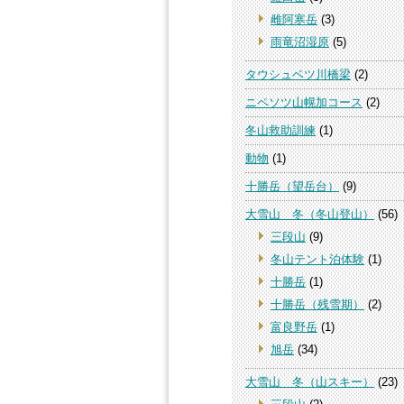
雌阿寒岳
(3)
雨竜沼湿原
(5)
タウシュベツ川橋梁
(2)
ニペソツ山幌加コース
(2)
冬山救助訓練
(1)
動物
(1)
十勝岳（望岳台）
(9)
大雪山 冬（冬山登山）
(56)
三段山
(9)
冬山テント泊体験
(1)
十勝岳
(1)
十勝岳（残雪期）
(2)
富良野岳
(1)
旭岳
(34)
大雪山 冬（山スキー）
(23)