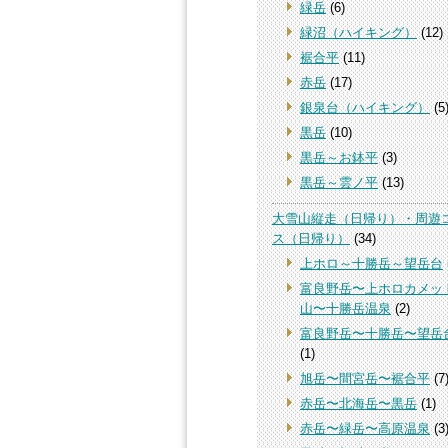
緑岳
(6)
緑沼（ハイキング）
(12)
裾合平
(11)
赤岳
(17)
銀泉台（ハイキング）
(5
黒岳
(10)
黒岳～お鉢平
(3)
黒岳～雲ノ平
(13)
大雪山縦走（日帰り）・周遊
ス（日帰り）
(34)
上ホロ～十勝岳～望岳台
富良野岳〜上ホロカメッ
山〜十勝岳温泉
(2)
富良野岳〜十勝岳〜望岳
(1)
旭岳〜間宮岳〜裾合平
(7
赤岳〜北海岳〜黒岳
(1)
赤岳〜緑岳〜高原温泉
(3