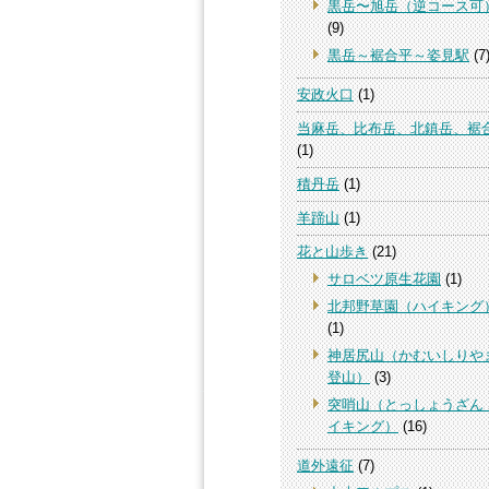
黒岳〜旭岳（逆コース可
(9)
黒岳～裾合平～姿見駅
(7
安政火口
(1)
当麻岳、比布岳、北鎮岳、裾
(1)
積丹岳
(1)
羊蹄山
(1)
花と山歩き
(21)
サロベツ原生花園
(1)
北邦野草園（ハイキング
(1)
神居尻山（かむいしりや
登山）
(3)
突哨山（とっしょうざん
イキング）
(16)
道外遠征
(7)