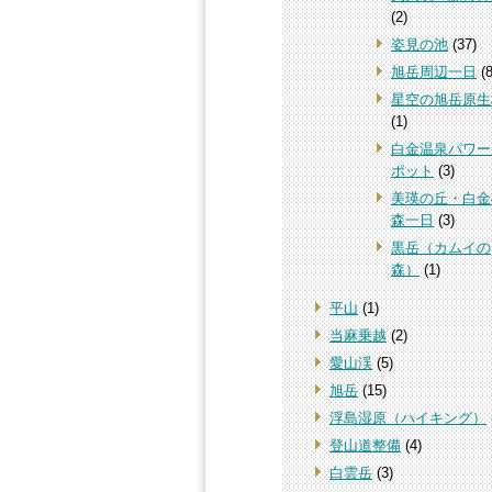
(2)
姿見の池
(37)
旭岳周辺一日
(8
星空の旭岳原生
(1)
白金温泉パワー
ポット
(3)
美瑛の丘・白金
森一日
(3)
黒岳（カムイの
森）
(1)
平山
(1)
当麻乗越
(2)
愛山渓
(5)
旭岳
(15)
浮島湿原（ハイキング）
登山道整備
(4)
白雲岳
(3)