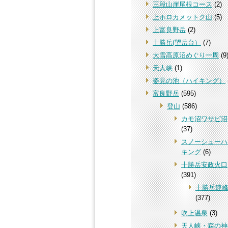
三段山崖尾根コース
(2)
上ホロカメットク山
(5)
上富良野岳
(2)
十勝岳(望岳台）
(7)
大雪高原沼めぐり一周
(9
天人峡
(1)
姿見の池（ハイキング）
富良野岳
(595)
登山
(586)
カモ沼ワサビ沼
(37)
スノーシューハ
キング
(6)
十勝岳安政火口
(391)
十勝岳連
(377)
吹上温泉
(3)
天人峡・森の神