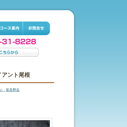
ャイアント尾根
山）
,
富良野岳