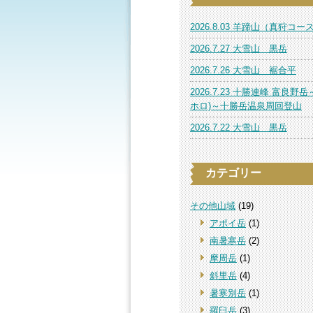
2026.8.03 羊蹄山（真狩コー
2026.7.27 大雪山 黒岳
2026.7.26 大雪山 裾合平
2026.7.23 十勝連峰 富良野岳
ホロ)～十勝岳温泉周回登山
2026.7.22 大雪山 黒岳
カテゴリー
その他山域
(19)
アポイ岳
(1)
南暑寒岳
(2)
摩周岳
(1)
斜里岳
(4)
暑寒別岳
(1)
羅臼岳
(3)