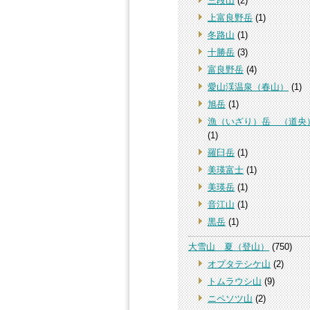
三段山
(2)
上富良野岳
(1)
冬路山
(1)
十勝岳
(3)
富良野岳
(4)
愛山渓温泉（春山）
(1)
旭岳
(1)
漁（いざり）岳 （道央
(1)
羅臼岳
(1)
美瑛富士
(1)
美瑛岳
(1)
音江山
(1)
黒岳
(1)
大雪山 夏（登山）
(750)
オプタテシケ山
(2)
トムラウシ山
(9)
ニペソツ山
(2)