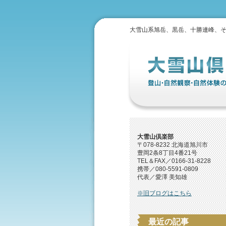
大雪山系旭岳、黒岳、十勝連峰、
大雪山倶楽部
〒078-8232 北海道旭川市
豊岡2条8丁目4番21号
TEL＆FAX／0166-31-8228
携帯／080-5591-0809
代表／愛澤 美知雄
※旧ブログはこちら
最近の記事