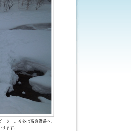
ピーター。今冬は富良野岳へ。
かります。