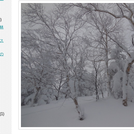
)
林
ス
の
(1)