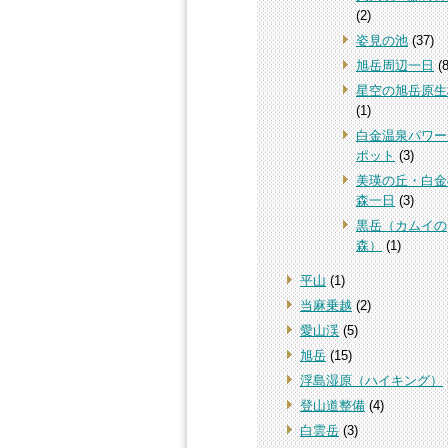
(2)
姿見の池
(37)
旭岳周辺一日
(8
星空の旭岳原生
(1)
白金温泉パワー
ポット
(3)
美瑛の丘・白金
森一日
(3)
黒岳（カムイの
森）
(1)
平山
(1)
当麻乗越
(2)
愛山渓
(5)
旭岳
(15)
浮島湿原（ハイキング）
登山道整備
(4)
白雲岳
(3)