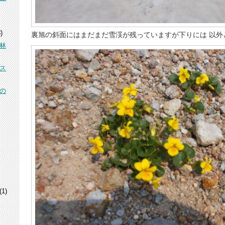
)
裏旭の斜面にはまだまだ雪渓が残っていますが下りには 以外
林
ス
の
(1)