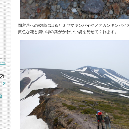
間宮岳への稜線に出るとミヤマキンバイやメアカンキンバイ
)
黄色な花と濃い緑の葉がかわいい姿を見せてくれます。
コー
(2)
トク
台
)
)