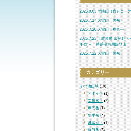
2026.8.03 羊蹄山（真狩コー
2026.7.27 大雪山 黒岳
2026.7.26 大雪山 裾合平
2026.7.23 十勝連峰 富良野岳
ホロ)～十勝岳温泉周回登山
2026.7.22 大雪山 黒岳
カテゴリー
その他山域
(19)
アポイ岳
(1)
南暑寒岳
(2)
摩周岳
(1)
斜里岳
(4)
暑寒別岳
(1)
羅臼岳
(3)