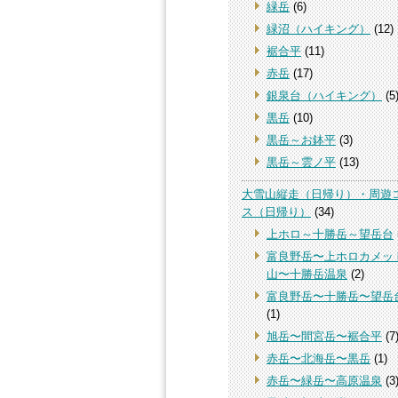
緑岳
(6)
緑沼（ハイキング）
(12)
裾合平
(11)
赤岳
(17)
銀泉台（ハイキング）
(5
黒岳
(10)
黒岳～お鉢平
(3)
黒岳～雲ノ平
(13)
大雪山縦走（日帰り）・周遊
ス（日帰り）
(34)
上ホロ～十勝岳～望岳台
富良野岳〜上ホロカメッ
山〜十勝岳温泉
(2)
富良野岳〜十勝岳〜望岳
(1)
旭岳〜間宮岳〜裾合平
(7
赤岳〜北海岳〜黒岳
(1)
赤岳〜緑岳〜高原温泉
(3