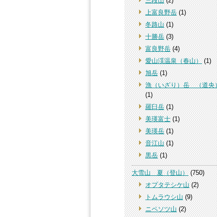
三段山
(2)
上富良野岳
(1)
冬路山
(1)
十勝岳
(3)
富良野岳
(4)
愛山渓温泉（春山）
(1)
旭岳
(1)
漁（いざり）岳 （道央
(1)
羅臼岳
(1)
美瑛富士
(1)
美瑛岳
(1)
音江山
(1)
黒岳
(1)
大雪山 夏（登山）
(750)
オプタテシケ山
(2)
トムラウシ山
(9)
ニペソツ山
(2)