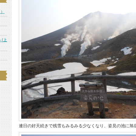
ス）
～(上
連日の好天続きで残雪もみるみる少なくなり、姿見の池に旭