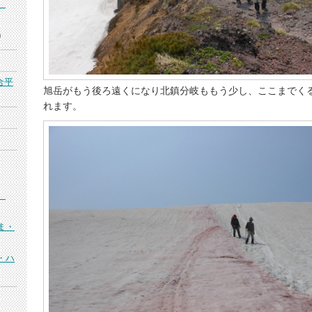
）
)
合平
旭岳がもう後ろ遠くになり北鎮分岐ももう少し、ここまでく
れます。
）
ま・
・ハ