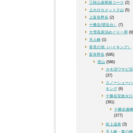
三段山崖尾根コース
(2)
上ホロカメットク山
(5)
上富良野岳
(2)
十勝岳(望岳台）
(7)
大雪高原沼めぐり一周
(9
天人峡
(1)
姿見の池（ハイキング）
富良野岳
(595)
登山
(586)
カモ沼ワサビ沼
(37)
スノーシューハ
キング
(6)
十勝岳安政火口
(391)
十勝岳連
(377)
吹上温泉
(3)
天人峡・森の神