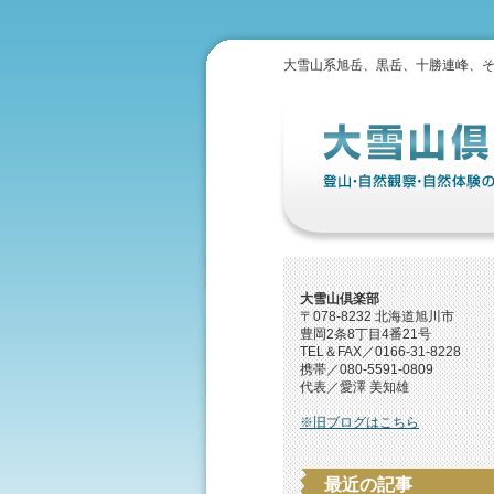
大雪山系旭岳、黒岳、十勝連峰、
大雪山倶楽部
〒078-8232 北海道旭川市
豊岡2条8丁目4番21号
TEL＆FAX／0166-31-8228
携帯／080-5591-0809
代表／愛澤 美知雄
※旧ブログはこちら
最近の記事