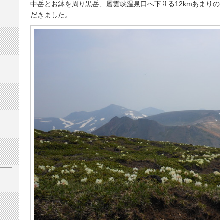
中岳とお鉢を周り黒岳、層雲峡温泉口へ下りる12kmあまり
だきました。
）