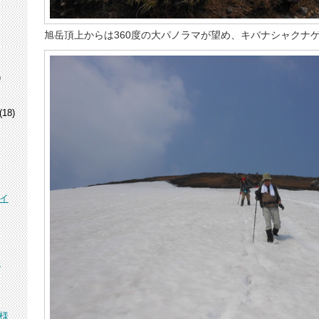
旭岳頂上からは360度の大パノラマが望め、キバナシャクナ
)
(18)
イ
峰
様