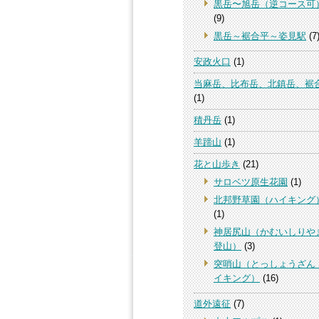
黒岳〜旭岳（逆コース可
(9)
黒岳～裾合平～姿見駅
(7
安政火口
(1)
当麻岳、比布岳、北鎮岳、裾
(1)
積丹岳
(1)
羊蹄山
(1)
花と山歩き
(21)
サロベツ原生花園
(1)
北邦野草園（ハイキング
(1)
神居尻山（かむいしりや
登山）
(3)
突哨山（とっしょうざん
イキング）
(16)
道外遠征
(7)