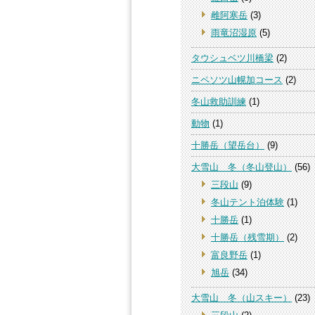
雌阿寒岳
(3)
雨竜沼湿原
(5)
タウシュベツ川橋梁
(2)
ニペソツ山幌加コース
(2)
冬山救助訓練
(1)
動物
(1)
十勝岳（望岳台）
(9)
大雪山 冬（冬山登山）
(56)
三段山
(9)
冬山テント泊体験
(1)
十勝岳
(1)
十勝岳（残雪期）
(2)
富良野岳
(1)
旭岳
(34)
大雪山 冬（山スキー）
(23)